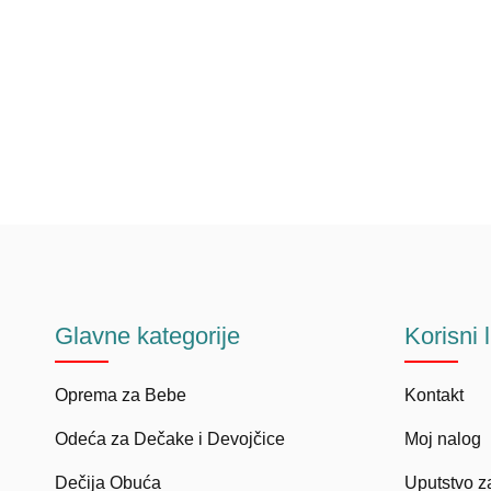
Glavne
kategorije
Korisni
Oprema za Bebe
Kontakt
Odeća za Dečake i Devojčice
Moj nalog
Dečija Obuća
Uputstvo z