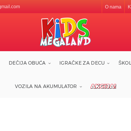
gmail.com
O nama
K
DEČIJA OBUĆA
IGRAČKE ZA DECU
ŠKOL
AKCIJA!
VOZILA NA AKUMULATOR