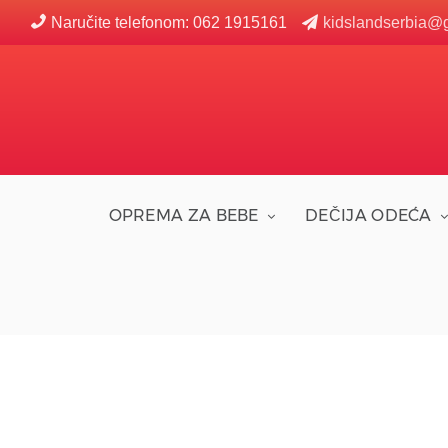
Naručite telefonom: 062 1915161
kidslandserbia@
OPREMA ZA BEBE
DEČIJA ODEĆA