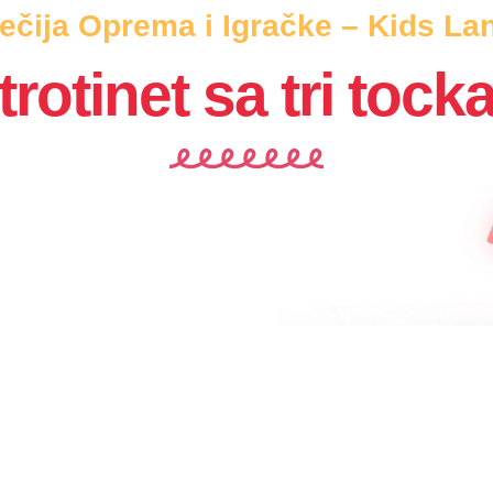
ečija Oprema i Igračke – Kids La
trotinet sa tri tock