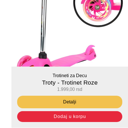
Trotineti za Decu
Troty - Trotinet Roze
1.999,00
rsd
Detalji
Dodaj u korpu