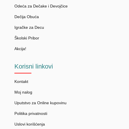
Odeća za Dečake i Devojčice
Dečija Obuća
Igračke za Decu
Školski Pribor
Akcija!
Korisni
linkovi
Kontakt
Moj nalog
Uputstvo za Online kupovinu
Politika privatnosti
Uslovi korišćenja