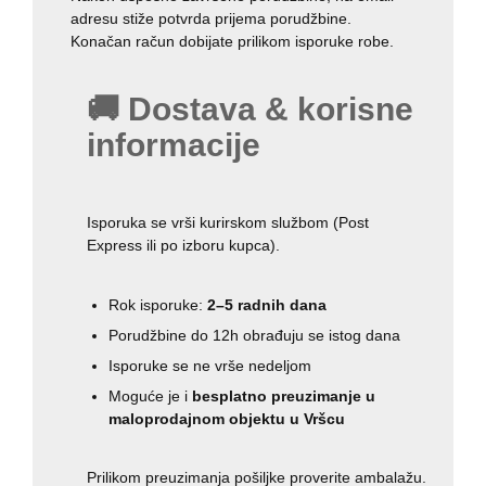
adresu stiže potvrda prijema porudžbine.
Konačan račun dobijate prilikom isporuke robe.
🚚 Dostava & korisne
informacije
Isporuka se vrši kurirskom službom (Post
Express ili po izboru kupca).
Rok isporuke:
2–5 radnih dana
Porudžbine do 12h obrađuju se istog dana
Isporuke se ne vrše nedeljom
Moguće je i
besplatno preuzimanje u
maloprodajnom objektu u Vršcu
Prilikom preuzimanja pošiljke proverite ambalažu.