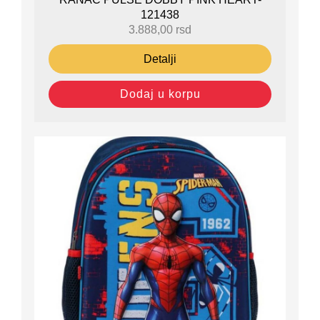
121438
3.888,00
rsd
Detalji
Dodaj u korpu