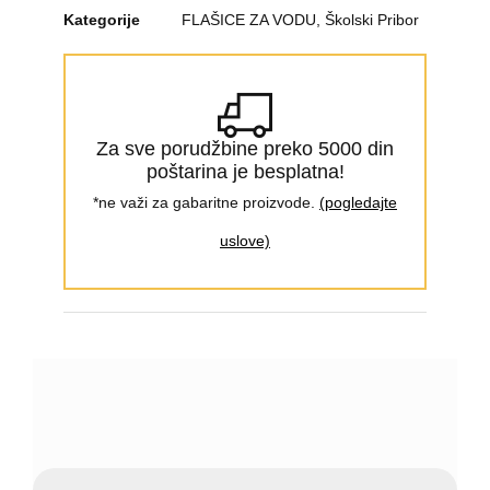
Kategorije
FLAŠICE ZA VODU
,
Školski Pribor
Za sve porudžbine preko 5000 din
poštarina je besplatna!
*ne važi za gabaritne proizvode.
(pogledajte
uslove)