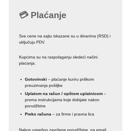
💳 Plaćanje
Sve cene na sajtu iskazane su u dinarima (RSD) i
uključuju PDV.
Kupcima su na raspolaganju sledeći načini
plaćanja:
Gotovinski
– plaćanje kuriru prilikom
preuzimanja pošiljke
Uplatom na račun / opštom uplatnicom
–
prema instrukcijama koje dobijate nakon
porudžbine
Preko računa
– za firme i pravna lica
Nakon uspešno završene porudžbine, na email