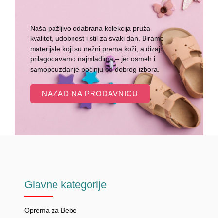
Naša pažljivo odabrana kolekcija pruža
kvalitet, udobnost i stil za svaki dan. Biramo
materijale koji su nežni prema koži, a dizajn
prilagođavamo najmlađima – jer osmeh i
samopouzdanje počinju od dobrog izbora.
NAZAD NA PRODAVNICU
Glavne
kategorije
Oprema za Bebe