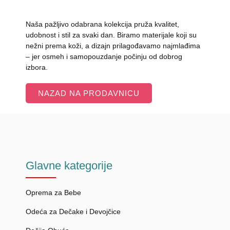
Naša pažljivo odabrana kolekcija pruža kvalitet,
udobnost i stil za svaki dan. Biramo materijale koji su
nežni prema koži, a dizajn prilagođavamo najmlađima
– jer osmeh i samopouzdanje počinju od dobrog
izbora.
NAZAD NA PRODAVNICU
Glavne
kategorije
Oprema za Bebe
Odeća za Dečake i Devojčice