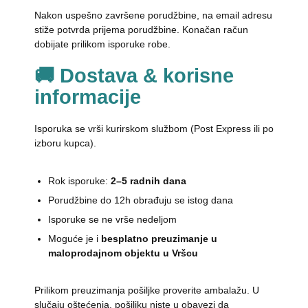
Nakon uspešno završene porudžbine, na email adresu
stiže potvrda prijema porudžbine. Konačan račun
dobijate prilikom isporuke robe.
🚚 Dostava & korisne
informacije
Isporuka se vrši kurirskom službom (Post Express ili po
izboru kupca).
Rok isporuke:
2–5 radnih dana
Porudžbine do 12h obrađuju se istog dana
Isporuke se ne vrše nedeljom
Moguće je i
besplatno preuzimanje u
maloprodajnom objektu u Vršcu
Prilikom preuzimanja pošiljke proverite ambalažu. U
slučaju oštećenja, pošiljku niste u obavezi da