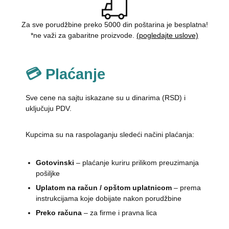
Za sve porudžbine preko 5000 din poštarina je besplatna!
*ne važi za gabaritne proizvode.
(pogledajte uslove)
💳 Plaćanje
Sve cene na sajtu iskazane su u dinarima (RSD) i
uključuju PDV.
Kupcima su na raspolaganju sledeći načini plaćanja:
Gotovinski
– plaćanje kuriru prilikom preuzimanja
pošiljke
Uplatom na račun / opštom uplatnicom
– prema
instrukcijama koje dobijate nakon porudžbine
Preko računa
– za firme i pravna lica