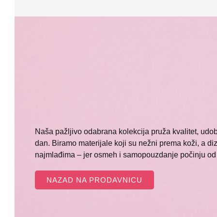
Naša pažljivo odabrana kolekcija pruža kvalitet, udobn
dan. Biramo materijale koji su nežni prema koži, a d
najmlađima – jer osmeh i samopouzdanje počinju od 
NAZAD NA PRODAVNICU