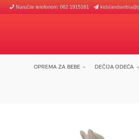
Naručite telefonom: 062 1915161
kidslandserbia@
OPREMA ZA BEBE
DEČIJA ODEĆA