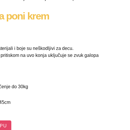
ca poni krem
terijali i boje su neškodljivi za decu.
pritiskom na uvo konja uključuje se zvuk galopa
ćenje do 30kg
 45cm
RPU