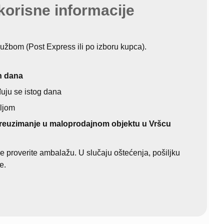
korisne informacije
lužbom (Post Express ili po izboru kupca).
h dana
uju se istog dana
eljom
reuzimanje u maloprodajnom objektu u Vršcu
e proverite ambalažu. U slučaju oštećenja, pošiljku
e.