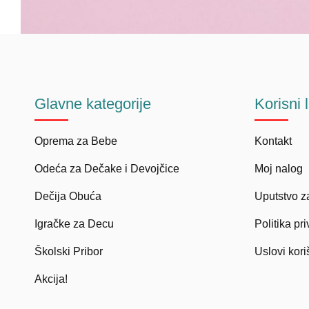
Glavne
kategorije
Korisni
Oprema za Bebe
Kontakt
Odeća za Dečake i Devojčice
Moj nalog
Dečija Obuća
Uputstvo z
Igračke za Decu
Politika pri
Školski Pribor
Uslovi kori
Akcija!