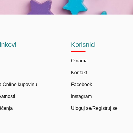
linkovi
Korisnici
O nama
Kontakt
a Online kupovinu
Facebook
vatnosti
Instagram
šćenja
Uloguj se/Registruj se