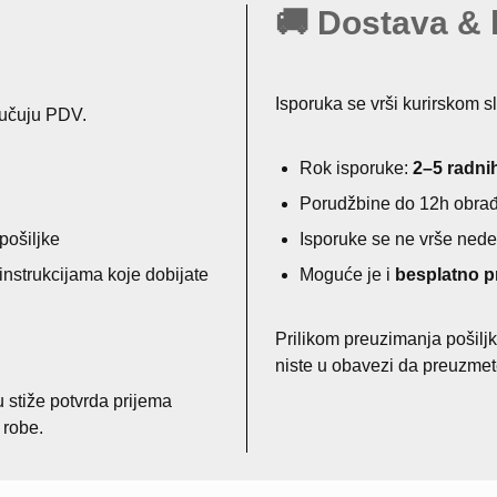
🚚 Dostava & 
Isporuka se vrši kurirskom s
jučuju PDV.
Rok isporuke:
2–5 radni
Porudžbine do 12h obrađ
pošiljke
Isporuke se ne vrše ned
nstrukcijama koje dobijate
Moguće je i
besplatno p
Prilikom preuzimanja pošiljk
niste u obavezi da preuzmet
stiže potvrda prijema
 robe.