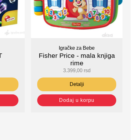
Igračke za Bebe
T
Fisher Price - mala knjiga
rime
3.399,00
rsd
Detalji
Dodaj u korpu