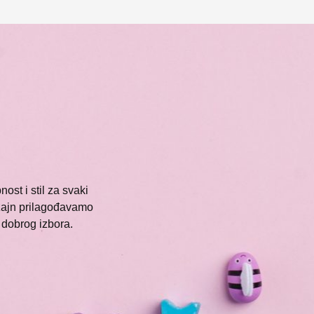
ost i stil za svaki
izajn prilagođavamo
dobrog izbora.