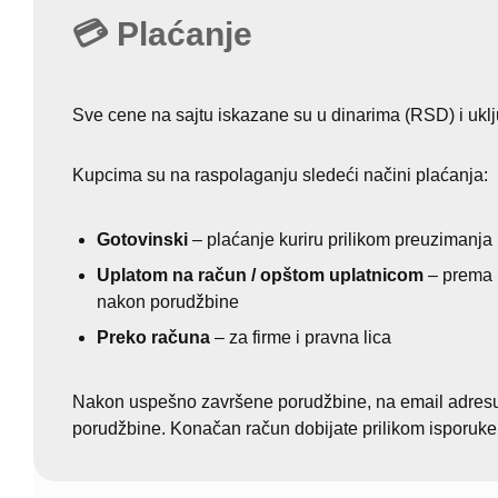
💳 Plaćanje
Sve cene na sajtu iskazane su u dinarima (RSD) i ukl
Kupcima su na raspolaganju sledeći načini plaćanja:
Gotovinski
– plaćanje kuriru prilikom preuzimanja 
Uplatom na račun / opštom uplatnicom
– prema i
nakon porudžbine
Preko računa
– za firme i pravna lica
Nakon uspešno završene porudžbine, na email adresu 
porudžbine. Konačan račun dobijate prilikom isporuke