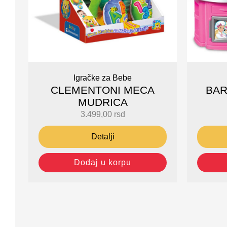
Igračke za Bebe
CLEMENTONI MECA
BAR
MUDRICA
3.499,00
rsd
Detalji
Dodaj u korpu