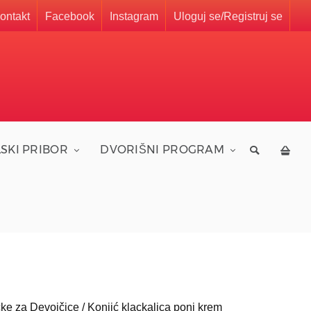
ontakt
Facebook
Instagram
Uloguj se/Registruj se
SKI PRIBOR
DVORIŠNI PROGRAM
čke za Devojčice
/ Konjić klackalica poni krem