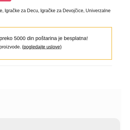
e
,
Igračke za Decu
,
Igračke za Devojčice
,
Univerzalne
preko 5000 din poštarina je besplatna!
 proizvode.
(pogledajte uslove)