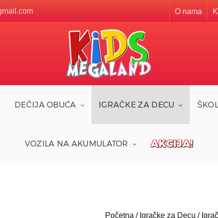
gmail.com
O nama
K
DEČIJA OBUĆA
IGRAČKE ZA DECU
ŠKOL
AKCIJA!
VOZILA NA AKUMULATOR
Početna
/
Igračke za Decu
/
Igra