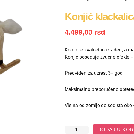
Konjić klackali
4.499,00
rsd
Konjić je kvalitetno izrađen, a ma
Konjić poseduje zvučne efekte – 
Predviđen za uzrast 3+ god
Maksimalno preporučeno optere
Visina od zemlje do sedista oko
DODAJ U KO