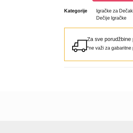
Kategorije
Igračke za Dečak
Dečije Igračke
Za sve porudžbine 
*ne važi za gabaritne