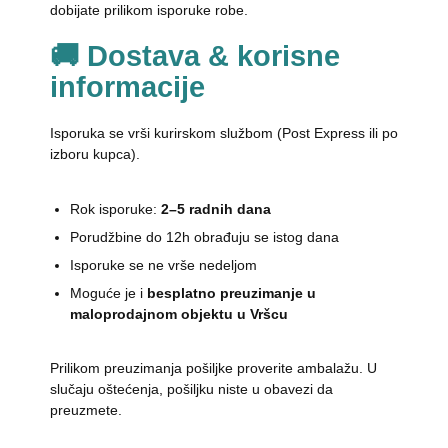
dobijate prilikom isporuke robe.
🚚 Dostava & korisne
informacije
Isporuka se vrši kurirskom službom (Post Express ili po
izboru kupca).
Rok isporuke:
2–5 radnih dana
Porudžbine do 12h obrađuju se istog dana
Isporuke se ne vrše nedeljom
Moguće je i
besplatno preuzimanje u
maloprodajnom objektu u Vršcu
Prilikom preuzimanja pošiljke proverite ambalažu. U
slučaju oštećenja, pošiljku niste u obavezi da
preuzmete.