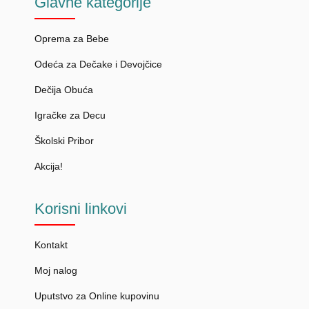
Glavne
kategorije
Oprema za Bebe
Odeća za Dečake i Devojčice
Dečija Obuća
Igračke za Decu
Školski Pribor
Akcija!
Korisni
linkovi
Kontakt
Moj nalog
Uputstvo za Online kupovinu