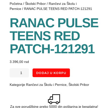
Početna
/
Školski Pribor
/
Rančevi za Školu i
Pernice
/ RANAC PULSE TEENS RED PATCH-121291
RANAC PULSE
TEENS RED
PATCH-121291
3.396,00
rsd
DODAJ U KORPU
Kategorije
Rančevi za Školu i Pernice
,
Školski Pribor
Za sve porudžbine preko 5000 din poštarina je besplatna!