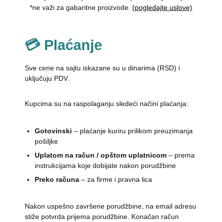
*ne važi za gabaritne proizvode.
(pogledajte uslove)
💳 Plaćanje
Sve cene na sajtu iskazane su u dinarima (RSD) i
uključuju PDV.
Kupcima su na raspolaganju sledeći načini plaćanja:
Gotovinski
– plaćanje kuriru prilikom preuzimanja
pošiljke
Uplatom na račun / opštom uplatnicom
– prema
instrukcijama koje dobijate nakon porudžbine
Preko računa
– za firme i pravna lica
Nakon uspešno završene porudžbine, na email adresu
stiže potvrda prijema porudžbine. Konačan račun