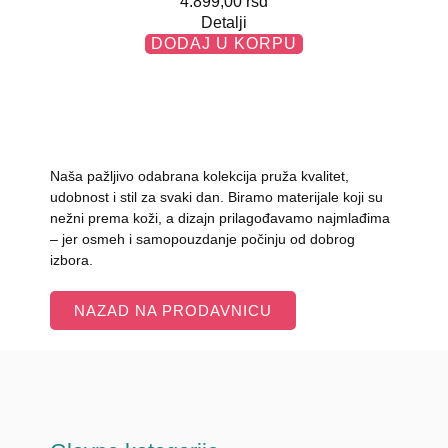
4.899,00
rsd
Detalji
DODAJ U KORPU
Naša pažljivo odabrana kolekcija pruža kvalitet,
udobnost i stil za svaki dan. Biramo materijale koji su
nežni prema koži, a dizajn prilagođavamo najmlađima
– jer osmeh i samopouzdanje počinju od dobrog
izbora.
NAZAD NA PRODAVNICU