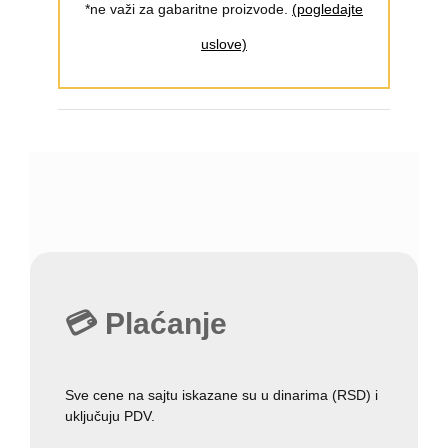
*ne važi za gabaritne proizvode.
(pogledajte
uslove)
💳 Plaćanje
Sve cene na sajtu iskazane su u dinarima (RSD) i
uključuju PDV.