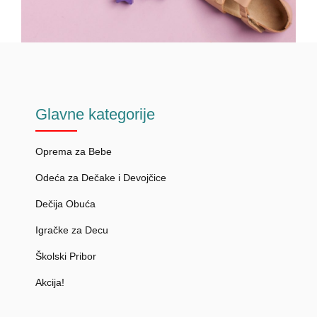
Glavne
kategorije
Oprema za Bebe
Odeća za Dečake i Devojčice
Dečija Obuća
Igračke za Decu
Školski Pribor
Akcija!