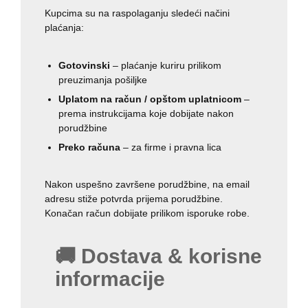
Kupcima su na raspolaganju sledeći načini
plaćanja:
Gotovinski
– plaćanje kuriru prilikom
preuzimanja pošiljke
Uplatom na račun / opštom uplatnicom
–
prema instrukcijama koje dobijate nakon
porudžbine
Preko računa
– za firme i pravna lica
Nakon uspešno završene porudžbine, na email
adresu stiže potvrda prijema porudžbine.
Konačan račun dobijate prilikom isporuke robe.
🚚 Dostava & korisne
informacije