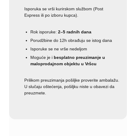
Isporuka se vrši kurirskom službom (Post
Express ili po izboru kupca).
Rok isporuke:
2–5 radnih dana
Porudžbine do 12h obrađuju se istog dana
Isporuke se ne vrše nedeljom
Moguće je i
besplatno preuzimanje u
maloprodajnom objektu u Vršcu
Prilikom preuzimanja pošiljke proverite ambalažu.
U slučaju oštećenja, pošiljku niste u obavezi da
preuzmete.