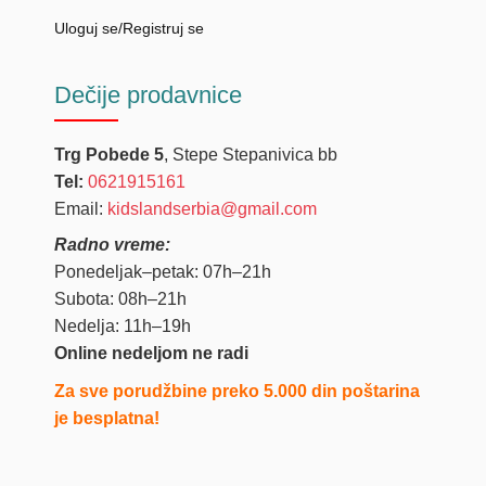
Uloguj se/Registruj se
Dečije
prodavnice
Trg Pobede 5
, Stepe Stepanivica bb
Tel:
0621915161
Email:
kidslandserbia@gmail.com
Radno vreme:
Ponedeljak–petak: 07h–21h
Subota: 08h–21h
Nedelja: 11h–19h
Online nedeljom ne radi
Za sve porudžbine preko 5.000 din poštarina
je besplatna!