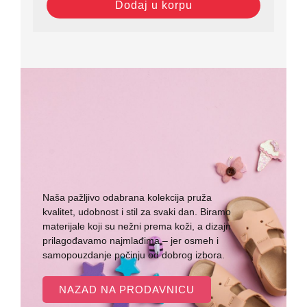
Dodaj u korpu
Naša pažljivo odabrana kolekcija pruža
kvalitet, udobnost i stil za svaki dan. Biramo
materijale koji su nežni prema koži, a dizajn
prilagođavamo najmlađima – jer osmeh i
samopouzdanje počinju od dobrog izbora.
NAZAD NA PRODAVNICU