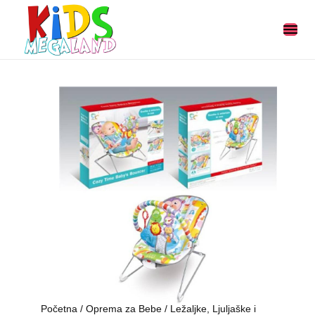
Početna
/
Oprema za Bebe
/
Ležaljke, Ljuljaške i