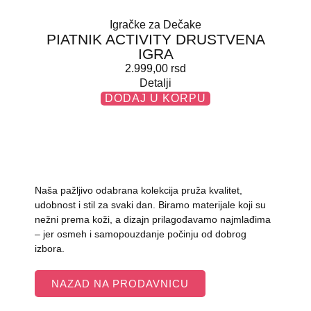
Igračke za Dečake
PIATNIK ACTIVITY DRUSTVENA
IGRA
2.999,00
rsd
Detalji
DODAJ U KORPU
Naša pažljivo odabrana kolekcija pruža kvalitet,
udobnost i stil za svaki dan. Biramo materijale koji su
nežni prema koži, a dizajn prilagođavamo najmlađima
– jer osmeh i samopouzdanje počinju od dobrog
izbora.
NAZAD NA PRODAVNICU