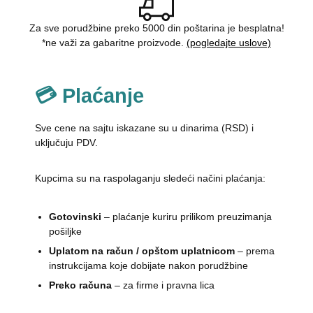
Za sve porudžbine preko 5000 din poštarina je besplatna!
*ne važi za gabaritne proizvode.
(pogledajte uslove)
💳 Plaćanje
Sve cene na sajtu iskazane su u dinarima (RSD) i
uključuju PDV.
Kupcima su na raspolaganju sledeći načini plaćanja:
Gotovinski
– plaćanje kuriru prilikom preuzimanja
pošiljke
Uplatom na račun / opštom uplatnicom
– prema
instrukcijama koje dobijate nakon porudžbine
Preko računa
– za firme i pravna lica