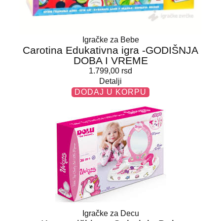
Igračke za Bebe
Carotina Edukativna igra -GODIŠNJA
DOBA I VREME
1.799,00
rsd
Detalji
DODAJ U KORPU
Igračke za Decu