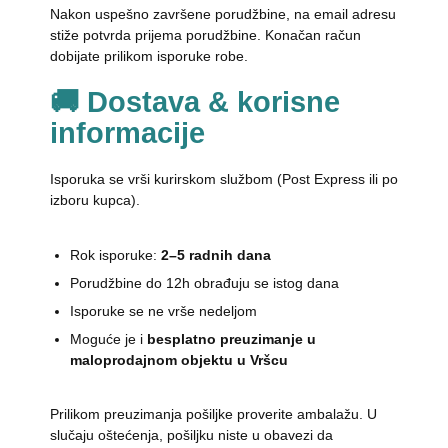
Nakon uspešno završene porudžbine, na email adresu
stiže potvrda prijema porudžbine. Konačan račun
dobijate prilikom isporuke robe.
🚚 Dostava & korisne
informacije
Isporuka se vrši kurirskom službom (Post Express ili po
izboru kupca).
Rok isporuke:
2–5 radnih dana
Porudžbine do 12h obrađuju se istog dana
Isporuke se ne vrše nedeljom
Moguće je i
besplatno preuzimanje u
maloprodajnom objektu u Vršcu
Prilikom preuzimanja pošiljke proverite ambalažu. U
slučaju oštećenja, pošiljku niste u obavezi da