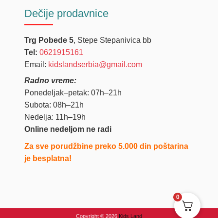
Dečije
prodavnice
Trg Pobede 5
, Stepe Stepanivica bb
Tel:
0621915161
Email:
kidslandserbia@gmail.com
Radno vreme:
Ponedeljak–petak: 07h–21h
Subota: 08h–21h
Nedelja: 11h–19h
Online nedeljom ne radi
Za sve porudžbine preko 5.000 din poštarina
je besplatna!
0
Copyright © 2026
Kids Land