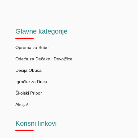
Glavne
kategorije
Oprema za Bebe
Odeća za Dečake i Devojčice
Dečija Obuća
Igračke za Decu
Školski Pribor
Akcija!
Korisni
linkovi